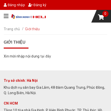
Đăng nhập
Đăng ký
0
/
Trang chủ
Giới thiệu
GIỚI THIỆU
Xin mời nhập nội dung
tại đây
Trụ sở chính: Hà Nội
Khu dịch vụ sân bay Gia Lâm, 48 Đàm Quang Trung, Phúc Đồng,
Q. Long Biên, Hà Nội.
CN HCM
Tầng 10 tòa nhà Gia Định, P. Hiệp Bình Phước, TP. Thủ Đức, Hồ