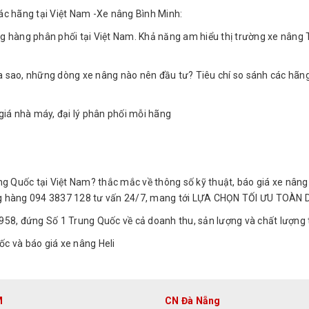
c hãng tại Việt Nam -Xe nâng Bình Minh:
ng hàng phân phối tại Việt Nam. Khả năng am hiểu thị trường xe nâng 
a sao, những dòng xe nâng nào nên đầu tư? Tiêu chí so sánh các hãng 
iá nhà máy, đại lý phân phối mỗi hãng
g Quốc tại Việt Nam? thắc mắc về thông số kỹ thuật, báo giá xe nâng 
âng hàng 094 3837 128 tư vấn 24/7, mang tới LỰA CHỌN TỐI ƯU TOÀN D
1958, đứng Số 1 Trung Quốc về cả doanh thu, sản lượng và chất lượng 
c và báo giá xe nâng Heli
M
CN Đà Nẵng