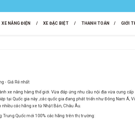
XE NÂNG ĐIỆN
XE ĐẶC BIỆT
THANH TOÁN
GIỚI T
g - Giá Rẻ nhất
nh xe nâng hàng thế giới. Vừa đáp ứng nhu cầu nội địa vừa cung cấp t
p tại Quốc gia này ,các quốc gia đang phát triển như Đông Nam Á, Vi
n nhiều các hãng xe từ Nhật Bản, Châu Âu.
ng Trung Quốc mới 100% các hãng trên thị trường: