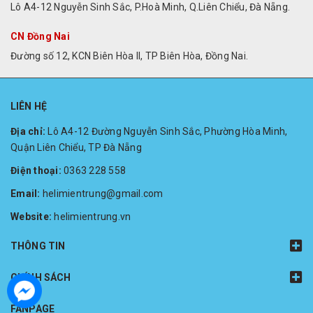
Lô A4-12 Nguyễn Sinh Sắc, P.Hoà Minh, Q.Liên Chiểu, Đà Nẵng.
CN Đồng Nai
Đường số 12, KCN Biên Hòa II, TP Biên Hòa, Đồng Nai.
LIÊN HỆ
Địa chỉ:
Lô A4-12 Đường Nguyễn Sinh Sắc, Phường Hòa Minh,
Quận Liên Chiểu, TP Đà Nẵng
Điện thoại:
0363 228 558
Email:
helimientrung@gmail.com
Website:
helimientrung.vn
THÔNG TIN
CHÍNH SÁCH
FANPAGE