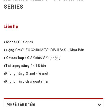
SERIES
Liên hệ
♦
Model
: H3 Series
♦
Động Cơ
:ISUZU C240/MITSUBISHI S4S – Nhật Bản
♦ Cơ cấu hộp số:
Số sàn/ Số tự động
♦
Tải trọng nâng
: 1~1.8 tấn
♦
Khung nâng
: 3 mét ~ 6 mét
♦
Khung nâng chui container
Mô tả sản phẩm